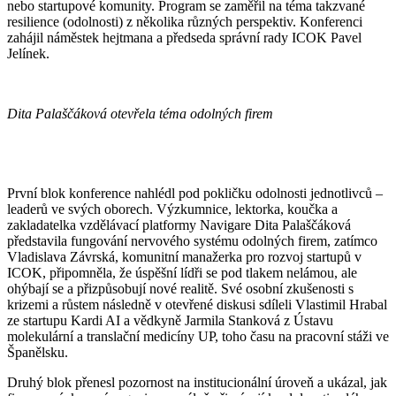
nebo startupové komunity. Program se zaměřil na téma takzvané
resilience (odolnosti) z několika různých perspektiv. Konferenci
zahájil náměstek hejtmana a předseda správní rady ICOK Pavel
Jelínek.
Dita Palaščáková otevřela téma odolných firem
První blok konference nahlédl pod pokličku odolnosti jednotlivců –
leaderů ve svých oborech. Výzkumnice, lektorka, koučka a
zakladatelka vzdělávací platformy Navigare Dita Palaščáková
představila fungování nervového systému odolných firem, zatímco
Vladislava Závrská, komunitní manažerka pro rozvoj startupů v
ICOK, připomněla, že úspěšní lídři se pod tlakem nelámou, ale
ohýbají se a přizpůsobují nové realitě. Své osobní zkušenosti s
krizemi a růstem následně v otevřené diskusi sdíleli Vlastimil Hrabal
ze startupu Kardi AI a vědkyně Jarmila Stanková z Ústavu
molekulární a translační medicíny UP, toho času na pracovní stáži ve
Španělsku.
Druhý blok přenesl pozornost na institucionální úroveň a ukázal, jak