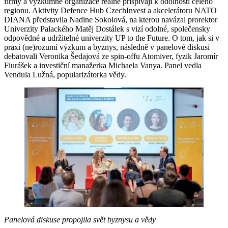
firmy a výzkumné organizace reálně přispívají k odolnosti celého
regionu. Aktivity Defence Hub CzechInvest a akcelerátoru NATO
DIANA představila Nadine Sokolová, na kterou navázal prorektor
Univerzity Palackého Matěj Dostálek s vizí odolné, společensky
odpovědné a udržitelné univerzity UP to the Future. O tom, jak si v
praxi (ne)rozumí výzkum a byznys, následně v panelové diskusi
debatovali Veronika Šedajová ze spin-offu Atomiver, fyzik Jaromír
Fiurášek a investiční manažerka Michaela Vanya. Panel vedla
Vendula Lužná, popularizátorka vědy.
Panelová diskuse propojila svět byznysu a vědy