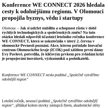
Konference WE CONNECT 2026 hledala
cesty k odolnějšímu regionu. V Olomouci
propojila byznys, vědu i startupy
Olomouc
–
Jak si udržet stabilitu a schopnost růstu v době
rychlých technologických a společenských změn? Na tuto
otázku hledali odpovědi účastníci letošního ročníku konference
WE CONNECT, která se uskutečnila v úterý 2. června v
olomoucké Pevnosti poznání. Akce, kterou pořádalo Inovační
centrum Olomouckého kraje (ICOK) pod záštitou první dámy
Evy Pavlové, potvrdila, že klíčovým prvkem pro zvládání krizí
je propojování inovátorů, výzkumníků a podnikatelů.
Konference WE CONNECT nesla podtitul „Společně vytváříme
odolnější region“
Letošní ročník, nesoucí podtitul
„Společně vytváříme odolnější
region“
, přilákal kolem stovky zástupců firem, akademické sféry