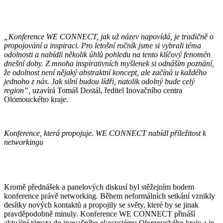
„Konference WE CONNECT, jak už název napovídá, je tradičně o
propojování a inspiraci. Pro letošní ročník jsme si vybrali téma
odolnosti a nabídli několik úhlů pohledu na tento klíčový fenomén
dnešní doby. Z mnoha inspirativních myšlenek si odnáším poznání,
že odolnost není nějaký abstraktní koncept, ale začíná u každého
jednoho z nás. Jak silní budou lídři, natolik odolný bude celý
region”,
uzavírá Tomáš Dostál, ředitel Inovačního centra
Olomouckého kraje.
Konference, která propojuje. WE CONNECT nabídl příležitost k
networkingu
Kromě přednášek a panelových diskusí byl stěžejním bodem
konference právě networking. Během neformálních setkání vznikly
desítky nových kontaktů a propojily se světy, které by se jinak
pravděpodobně minuly. Konference WE CONNECT přináší
aktuální témata do inovačního ekosystému Olomouckého kraje a je