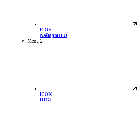
ICOK
NašlápnuTO
Menu 2
ICOK
DIGI