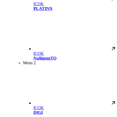
ICOK
PLATINN
ICOK
NašlápnuTO
Menu 2
ICOK
DIGI