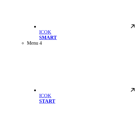
ICOK
SMART
Menu 4
ICOK
START