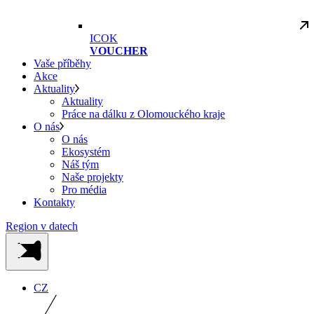
ICOK
VOUCHER
Vaše příběhy
Akce
Aktuality
Aktuality
Práce na dálku z Olomouckého kraje
O nás
O nás
Ekosystém
Náš tým
Naše projekty
Pro média
Kontakty
Region v datech
CZ