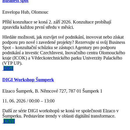
Business spot
Envelopa Hub, Olomouc
Příští konzultace se koná 2. září 2026. Konzultace probíhají
zpravidla každou první středu v měsíci.
Hledáte možnosti, jak rozvíjet své podnikání, inovovat nebo získat
podporu pro nové i zavedené projekty? Rezervujte si svůj Business
Spot – konzultační schůzku se zástupci Agentury pro podporu
podnikání a investic CzechInvest, Inovačního centra Olomouckého
kraje (ICOK) a Vědeckotechnického parku Univerzity Palackého
(VTP UP).
DIGI
DIGI Workshop Šumperk
Elzaco Šumperk, B. Němcové 727, 787 01 Šumperk 1
11. 06. 2026 / 00:00 – 13:00
Další ze série DIGI workshopů se koná ve společnosti Elzaco v
Šumperku. Pedstavíme trendy v oblasti digitální transformace.
ENVI