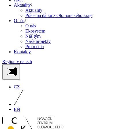
Aktuality
Aktuality
Práce na dálku z Olomouckého kraje
O nás
O nás
Ekosystém
Náš tým
Naše projekty
Pro média
Kontakty
Region v datech
CZ
EN