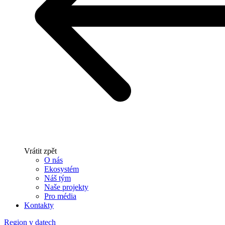
Vrátit zpět
O nás
Ekosystém
Náš tým
Naše projekty
Pro média
Kontakty
Region v datech