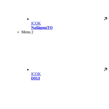
ICOK
NašlápnuTO
Menu 2
ICOK
DIGI