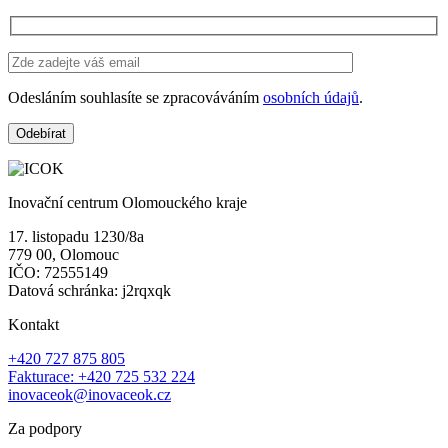
Odesláním souhlasíte se zpracováváním
osobních údajů
.
Inovační centrum Olomouckého kraje
17. listopadu 1230/8a
779 00, Olomouc
IČO: 72555149
Datová schránka: j2rqxqk
Kontakt
+420 727 875 805
Fakturace: +420 725 532 224
inovaceok@inovaceok.cz
Za podpory