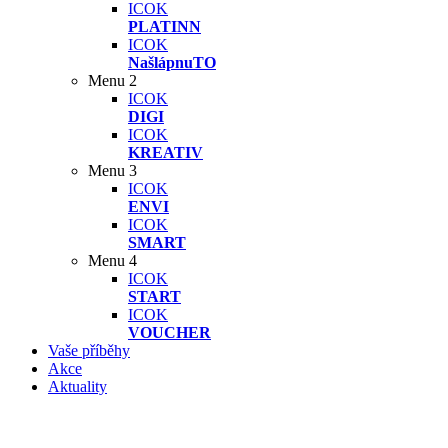
ICOK
PLATINN
ICOK
NašlápnuTO
Menu 2
ICOK
DIGI
ICOK
KREATIV
Menu 3
ICOK
ENVI
ICOK
SMART
Menu 4
ICOK
START
ICOK
VOUCHER
Vaše příběhy
Akce
Aktuality