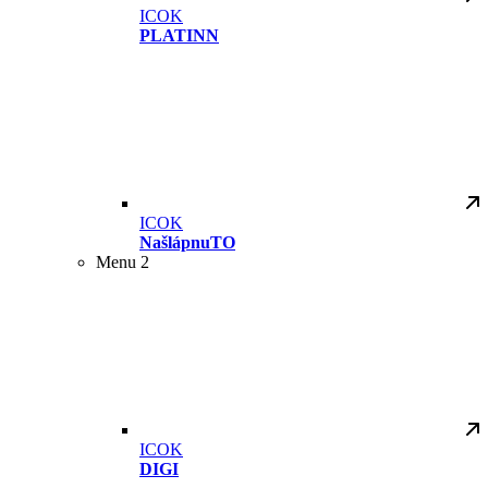
ICOK
PLATINN
ICOK
NašlápnuTO
Menu 2
ICOK
DIGI