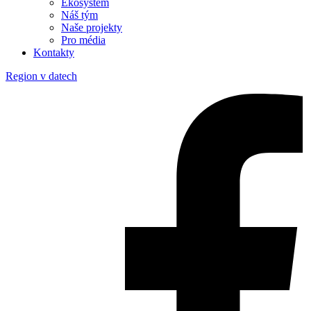
Ekosystém
Náš tým
Naše projekty
Pro média
Kontakty
Region v datech