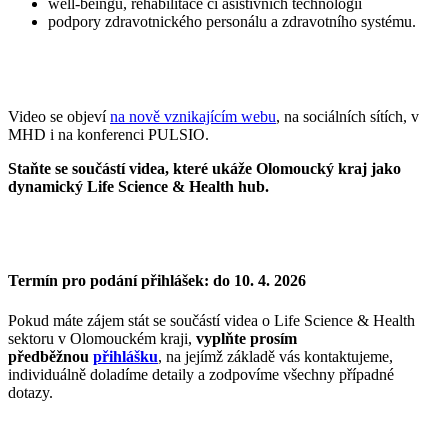
well-beingu, rehabilitace či asistivních technologií
podpory zdravotnického personálu a zdravotního systému.
Video se objeví
na nově vznikajícím webu
, na sociálních sítích, v
MHD i na konferenci PULSIO.
Staňte se součástí videa, které ukáže Olomoucký kraj jako
dynamický Life Science & Health hub.
Termín pro podání přihlášek:
do 10. 4. 2026
Pokud máte zájem stát se součástí videa o Life Science & Health
sektoru v Olomouckém kraji,
vyplňte prosím
předběžnou
přihlášku
, na jejímž základě vás kontaktujeme,
individuálně doladíme detaily a zodpovíme všechny případné
dotazy.