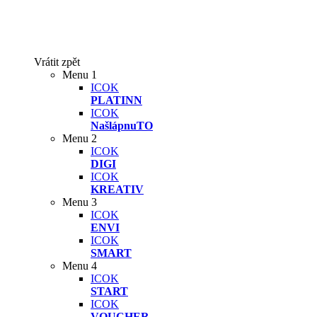
Vrátit zpět
Menu 1
ICOK
PLATINN
ICOK
NašlápnuTO
Menu 2
ICOK
DIGI
ICOK
KREATIV
Menu 3
ICOK
ENVI
ICOK
SMART
Menu 4
ICOK
START
ICOK
VOUCHER