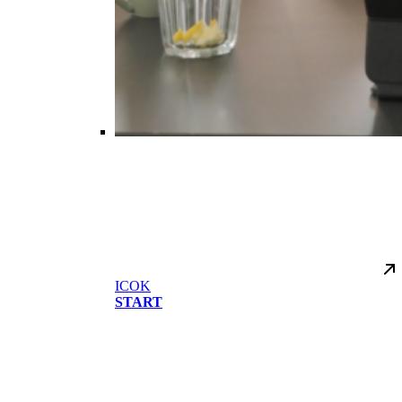
ICOK
START