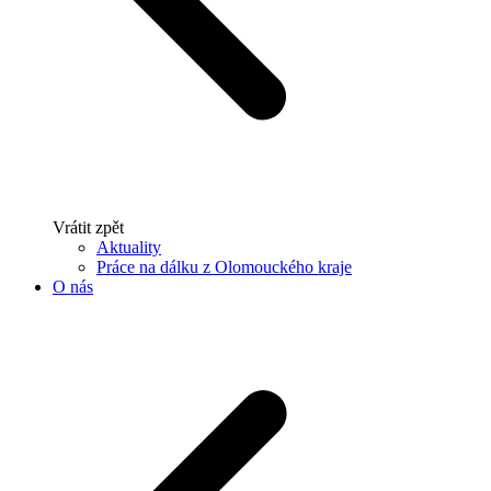
Vrátit zpět
Aktuality
Práce na dálku z Olomouckého kraje
O nás