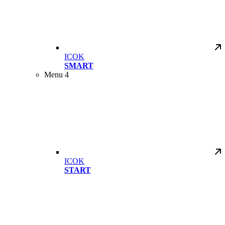
ICOK
SMART
Menu 4
ICOK
START