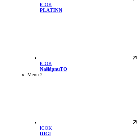
ICOK
PLATINN
ICOK
NašlápnuTO
Menu 2
ICOK
DIGI