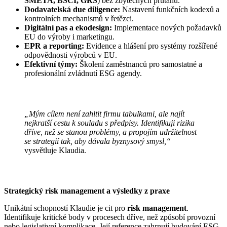
SMETA, BSCI, GRS
) bez zbytečných průtahů.
Dodavatelská due diligence:
Nastavení funkčních kodexů a
kontrolních mechanismů v řetězci.
Digitální pas a ekodesign:
Implementace nových požadavků
EU do výroby i marketingu.
EPR a reporting:
Evidence a hlášení pro systémy rozšířené
odpovědnosti výrobců v EU.
Efektivní týmy:
Školení zaměstnanců pro samostatné a
profesionální zvládnutí ESG agendy.
„Mým cílem není zahltit firmu tabulkami, ale najít
nejkratší cestu k souladu s předpisy. Identifikuji rizika
dříve, než se stanou problémy, a propojím udržitelnost
se strategií tak, aby dávala byznysový smysl,“
vysvětluje Klaudia.
Strategický risk management a výsledky z praxe
Unikátní schopností Klaudie je cit pro
risk management
.
Identifikuje kritické body v procesech dříve, než způsobí provozní
nebo legislativní komplikace. Její reference zahrnují budování ESG