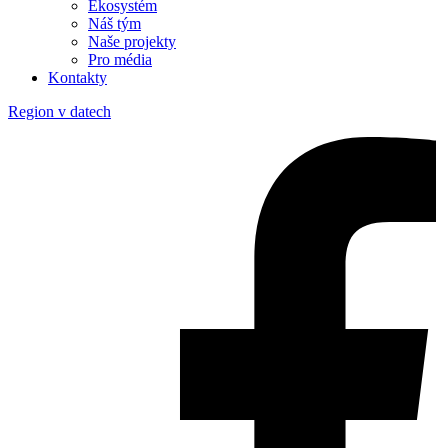
Ekosystém
Náš tým
Naše projekty
Pro média
Kontakty
Region v datech