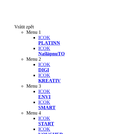
Vrátit zpět
Menu 1
ICOK
PLATINN
ICOK
NašlápnuTO
Menu 2
ICOK
DIGI
ICOK
KREATIV
Menu 3
ICOK
ENVI
ICOK
SMART
Menu 4
ICOK
START
ICOK