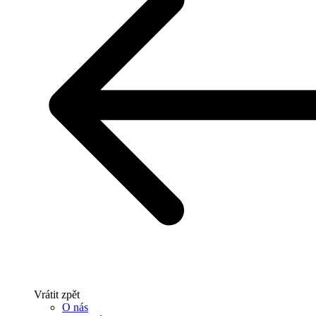
Vrátit zpět
O nás