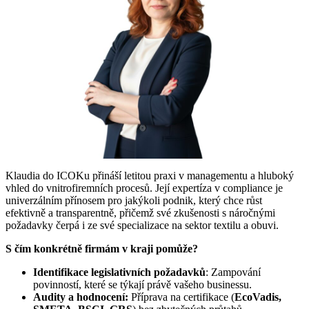
Klaudia do ICOKu přináší letitou praxi v managementu a hluboký
vhled do vnitrofiremních procesů. Její expertíza v compliance je
univerzálním přínosem pro jakýkoli podnik, který chce růst
efektivně a transparentně, přičemž své zkušenosti s náročnými
požadavky čerpá i ze své specializace na sektor textilu a obuvi.
S čím konkrétně firmám v kraji pomůže?
Identifikace legislativních požadavků
: Zampování
povinností, které se týkají právě vašeho businessu.
Audity a hodnocení:
Příprava na certifikace (
EcoVadis,