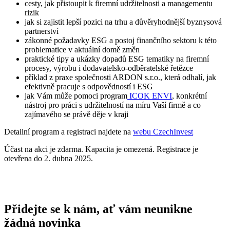
cesty, jak přistoupit k firemní udržitelnosti a managementu
rizik
jak si zajistit lepší pozici na trhu a důvěryhodnější byznysová
partnerství
zákonné požadavky ESG a postoj finančního sektoru k této
problematice v aktuální domě změn
praktické tipy a ukázky dopadů ESG tematiky na firemní
procesy, výrobu i dodavatelsko-odběratelské řetězce
příklad z praxe společnosti ARDON s.r.o., která odhalí, jak
efektivně pracuje s odpovědností i ESG
jak Vám může pomoci program
ICOK ENVI
, konkrétní
nástroj pro práci s udržitelností na míru Vaší firmě a co
zajímavého se právě děje v kraji
Detailní program a registraci najdete na
webu CzechInvest
Účast na akci je zdarma. Kapacita je omezená. Registrace je
otevřena do 2. dubna 2025.
Přidejte se k nám, ať vám neunikne
žádná novinka