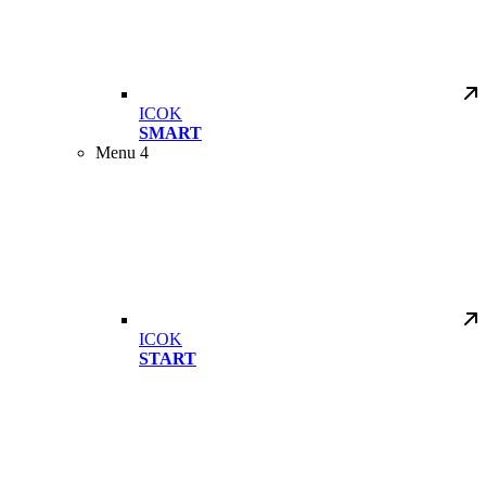
ICOK
SMART
Menu 4
ICOK
START