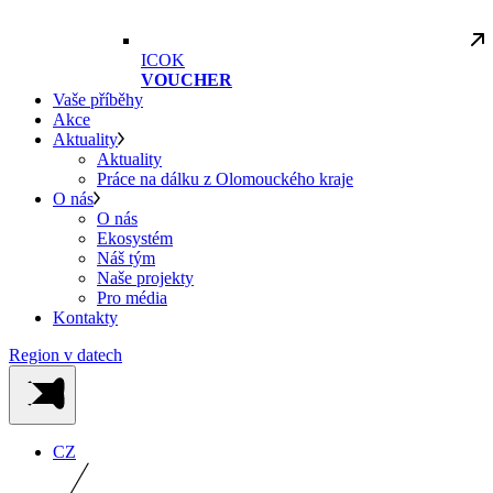
ICOK
VOUCHER
Vaše příběhy
Akce
Aktuality
Aktuality
Práce na dálku z Olomouckého kraje
O nás
O nás
Ekosystém
Náš tým
Naše projekty
Pro média
Kontakty
Region v datech
CZ