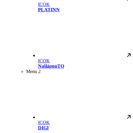
ICOK
PLATINN
ICOK
NašlápnuTO
Menu 2
ICOK
DIGI