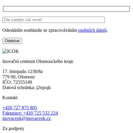
Odesláním souhlasíte se zpracováváním
osobních údajů
.
Inovační centrum Olomouckého kraje
17. listopadu 1230/8a
779 00, Olomouc
IČO: 72555149
Datová schránka: j2rqxqk
Kontakt
+420 727 875 805
Fakturace: +420 725 532 224
inovaceok@inovaceok.cz
Za podpory