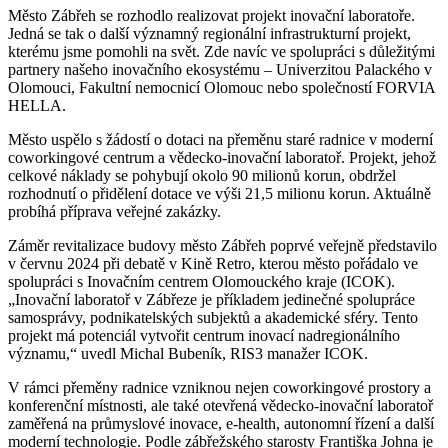
Město Zábřeh se rozhodlo realizovat projekt inovační laboratoře.
Jedná se tak o další významný regionální infrastrukturní projekt,
kterému jsme pomohli na svět. Zde navíc ve spolupráci s důležitými
partnery našeho inovačního ekosystému – Univerzitou Palackého v
Olomouci, Fakultní nemocnicí Olomouc nebo společností FORVIA
HELLA.
Město uspělo s žádostí o dotaci na přeměnu staré radnice v moderní
coworkingové centrum a vědecko-inovační laboratoř. Projekt, jehož
celkové náklady se pohybují okolo 90 milionů korun, obdržel
rozhodnutí o přidělení dotace ve výši 21,5 milionu korun. Aktuálně
probíhá příprava veřejné zakázky.
Záměr revitalizace budovy město Zábřeh poprvé veřejně představilo
v červnu 2024 při debatě v Kině Retro, kterou město pořádalo ve
spolupráci s Inovačním centrem Olomouckého kraje (ICOK).
„Inovační laboratoř v Zábřeze je příkladem jedinečné spolupráce
samosprávy, podnikatelských subjektů a akademické sféry. Tento
projekt má potenciál vytvořit centrum inovací nadregionálního
významu,“ uvedl Michal Bubeník, RIS3 manažer ICOK.
V rámci přeměny radnice vzniknou nejen coworkingové prostory a
konferenční místnosti, ale také otevřená vědecko-inovační laboratoř
zaměřená na průmyslové inovace, e-health, autonomní řízení a další
moderní technologie. Podle zábřežského starosty Františka Johna je