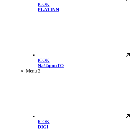
ICOK
PLATINN
ICOK
NašlápnuTO
Menu 2
ICOK
DIGI