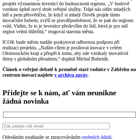
projekt významnou investicí do budoucnosti regionu. „V budově
vznikne úplně nový druh veřejné služby. Trápí nás odliv mladých
lidí a jsem přesvědčen, že když si mladý člověk projde tímto
inovačním hubem, zvýší se pravděpodobnost, že se pak do regionu
vrátí. Vidím, že to je investice především do lidí, která je pro náš
region velmi důležitá,“ reagoval starosta města.
ICOK bude městu nadále poskytovat odbornou podporu při
realizaci projektu. „Naším cílem je posilovat inovace v celém
Olomouckém kraji a přispět k tomu, aby zde vznikaly inovativní
firmy s globálním přesahem,“ doplnil Michal Bubeník.
Článek o veřejné debatě k proměně staré radnice v Zábřehu na
centrum inovací najdete
v archivu zpráv
.
Přidejte se k nám, ať vám neunikne
žádná novinka
Odesláním souhlasíte se zpracováváním
osobních údajů
.