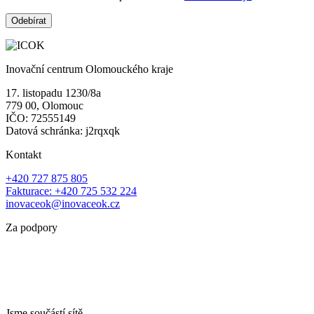
Inovační centrum Olomouckého kraje
17. listopadu 1230/8a
779 00, Olomouc
IČO: 72555149
Datová schránka: j2rqxqk
Kontakt
+420 727 875 805
Fakturace: +420 725 532 224
inovaceok@inovaceok.cz
Za podpory
Jsme součástí sítě