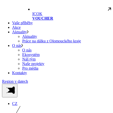
ICOK
VOUCHER
Vaše příběhy
Akce
Aktuality
Aktuality
Práce na dálku z Olomouckého kraje
O nás
O nás
Ekosystém
Náš tým
Naše projekty
Pro média
Kontakty
Region v datech
CZ