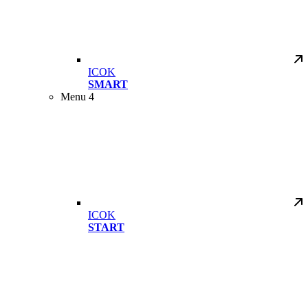
ICOK
SMART
Menu 4
ICOK
START