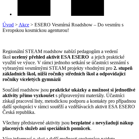
Úvod
>
Akce
>
ESERO Vesmírná Roadshow – Do vesmíru s
Evropskou kosmickou agenturou!
Regionální STEAM roadshow nabízí pedagogům a vedení
škol
ucelený přehled aktivit ESA ESERO
a jejich praktické
využití ve výuce. V rámci jednoho setkání se účastníci seznámí s
vybranými vesmírnými STEAM projekty vhodnými pro
2. stupeň
základních škol, nižší ročníky středních škol a odpovídající
ročníky víceletých gymnázií
Součástí roadshow jsou
praktické ukázky a možnost si jednotlivé
aktivity přímo vyzkoušet
s připravenými materiály. Účastníci
získají pracovní listy, metodickou podporu a kontakty pro případnou
další spolupráci v rámci soutěží a vzdělávacích aktivit ESA ESERO
Česká republika.
Všechny představené aktivity jsou
bezplatné
a
nevyžadují nákup
placených služeb ani speciálních pomůcek
.
Více informací o akci a další možnosti spolupráce najdete