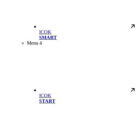
ICOK
SMART
Menu 4
ICOK
START