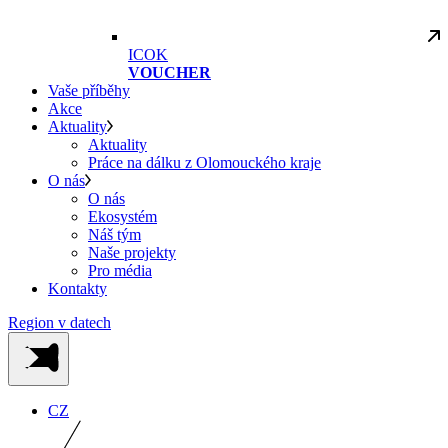
ICOK
VOUCHER
Vaše příběhy
Akce
Aktuality
Aktuality
Práce na dálku z Olomouckého kraje
O nás
O nás
Ekosystém
Náš tým
Naše projekty
Pro média
Kontakty
Region v datech
CZ