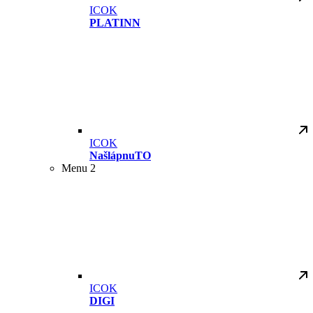
ICOK
PLATINN
ICOK
NašlápnuTO
Menu 2
ICOK
DIGI