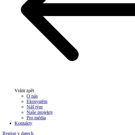
Vrátit zpět
O nás
Ekosystém
Náš tým
Naše projekty
Pro média
Kontakty
Region v datech