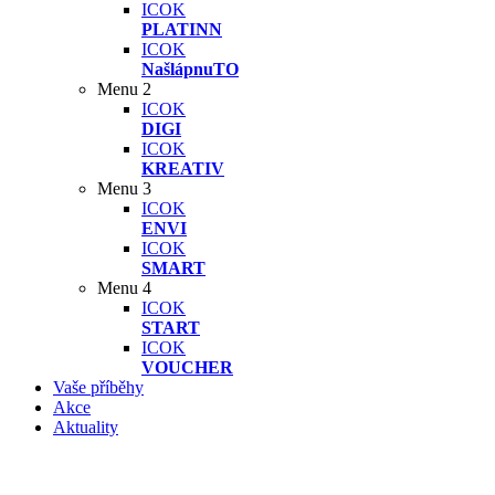
ICOK
PLATINN
ICOK
NašlápnuTO
Menu 2
ICOK
DIGI
ICOK
KREATIV
Menu 3
ICOK
ENVI
ICOK
SMART
Menu 4
ICOK
START
ICOK
VOUCHER
Vaše příběhy
Akce
Aktuality