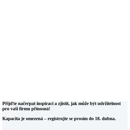
ra v oblasti udržitelné energetiky a cirkulární
Vojtěch Marek (Agentura pro podnikání a
Komentovaná prohlídka provozu společnosti ZLK
Ficová (ZLKL)
etworking
Přijďte načerpat inspiraci a zjistit, jak může být udržitelnost
pro vaši firmu přínosná!
Kapacita je omezená – registrujte se prosím do 18. dubna.