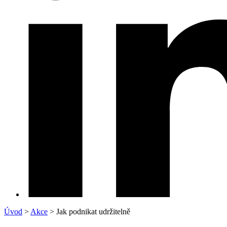
Úvod
>
Akce
>
Jak podnikat udržitelně