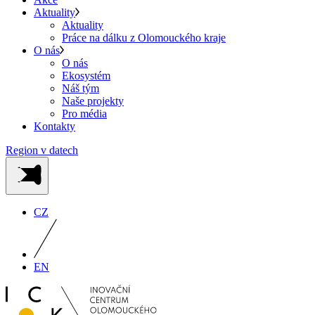
Aktuality
Aktuality
Práce na dálku z Olomouckého kraje
O nás
O nás
Ekosystém
Náš tým
Naše projekty
Pro média
Kontakty
Region v datech
CZ
EN