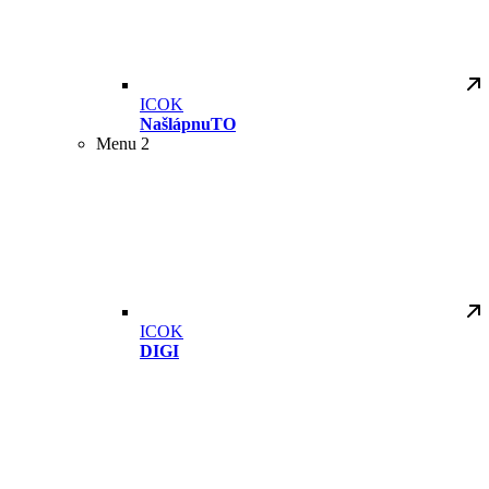
ICOK
NašlápnuTO
Menu 2
ICOK
DIGI