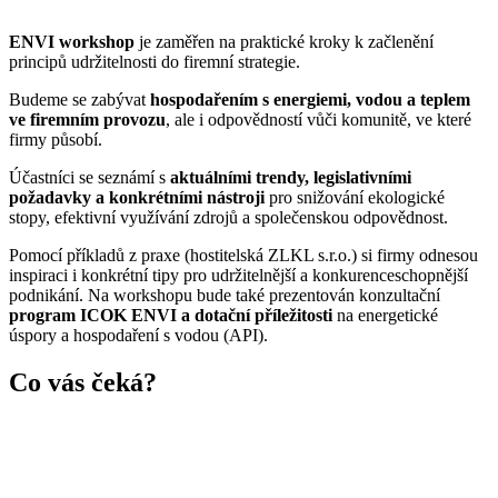
ENVI workshop
je zaměřen na praktické kroky k začlenění
principů udržitelnosti do firemní strategie.
Budeme se zabývat
hospodařením s energiemi, vodou a teplem
ve firemním provozu
, ale i odpovědností vůči komunitě, ve které
firmy působí.
Účastníci se seznámí s
aktuálními trendy, legislativními
požadavky a konkrétními nástroji
pro snižování ekologické
stopy, efektivní využívání zdrojů a společenskou odpovědnost.
Pomocí příkladů z praxe (hostitelská ZLKL s.r.o.) si firmy odnesou
inspiraci i konkrétní tipy pro udržitelnější a konkurenceschopnější
podnikání. Na workshopu bude také prezentován konzultační
program
ICOK ENVI a dotační příležitosti
na energetické
úspory a hospodaření s vodou (API).
Co vás čeká?