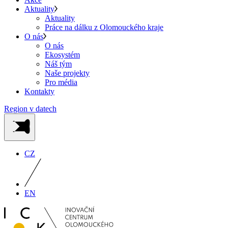
Aktuality
Aktuality
Práce na dálku z Olomouckého kraje
O nás
O nás
Ekosystém
Náš tým
Naše projekty
Pro média
Kontakty
Region v datech
CZ
EN