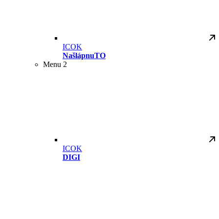
ICOK
NašlápnuTO
Menu 2
ICOK
DIGI