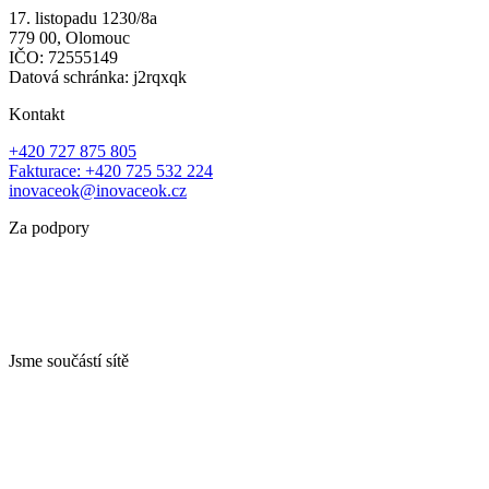
17. listopadu 1230/8a
779 00, Olomouc
IČO: 72555149
Datová schránka: j2rqxqk
Kontakt
+420 727 875 805
Fakturace: +420 725 532 224
inovaceok@inovaceok.cz
Za podpory
Jsme součástí sítě