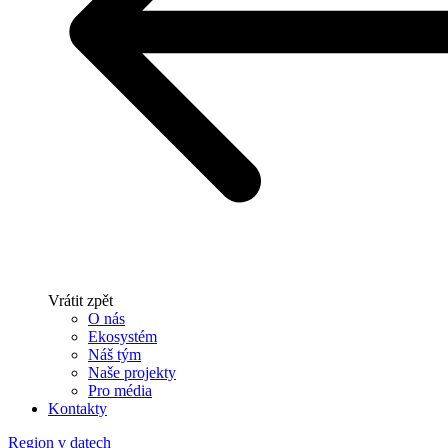
Vrátit zpět
O nás
Ekosystém
Náš tým
Naše projekty
Pro média
Kontakty
Region v datech