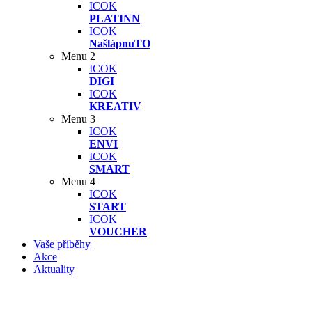
ICOK
PLATINN
ICOK
NašlápnuTO
Menu 2
ICOK
DIGI
ICOK
KREATIV
Menu 3
ICOK
ENVI
ICOK
SMART
Menu 4
ICOK
START
ICOK
VOUCHER
Vaše příběhy
Akce
Aktuality