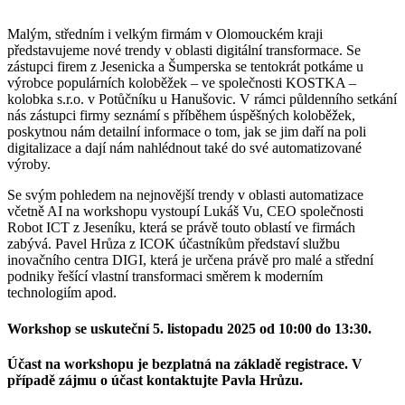
Malým, středním i velkým firmám v Olomouckém kraji
představujeme nové trendy v oblasti digitální transformace. Se
zástupci firem z Jesenicka a Šumperska se tentokrát potkáme u
výrobce populárních koloběžek – ve společnosti KOSTKA –
kolobka s.r.o. v Potůčníku u Hanušovic. V rámci půldenního setkání
nás zástupci firmy seznámí s příběhem úspěšných koloběžek,
poskytnou nám detailní informace o tom, jak se jim daří na poli
digitalizace a dají nám nahlédnout také do své automatizované
výroby.
Se svým pohledem na nejnovější trendy v oblasti automatizace
včetně AI na workshopu vystoupí Lukáš Vu, CEO společnosti
Robot ICT z Jeseníku, která se právě touto oblastí ve firmách
zabývá. Pavel Hrůza z ICOK účastníkům představí službu
inovačního centra DIGI, která je určena právě pro malé a střední
podniky řešící vlastní transformaci směrem k moderním
technologiím apod.
Workshop se uskuteční 5. listopadu 2025 od 10:00 do 13:30.
Účast na workshopu je bezplatná na základě registrace. V
případě zájmu o účast kontaktujte Pavla Hrůzu.