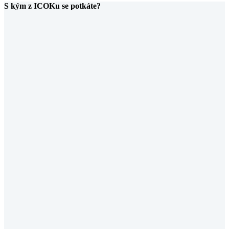
S kým z ICOKu se potkáte?
Pavel Hrůza
Business developer pro digitální
transformaci
Kamil Kavka