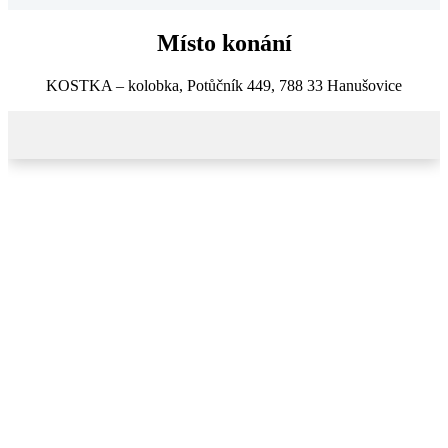
Regionální scout pro Jesenicko
Místo konání
…..
Více informací
KOSTKA – kolobka, Potůčník 449, 788 33 Hanušovice