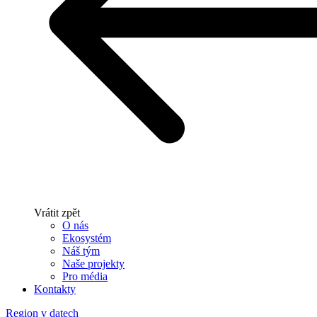
Vrátit zpět
O nás
Ekosystém
Náš tým
Naše projekty
Pro média
Kontakty
Region v datech