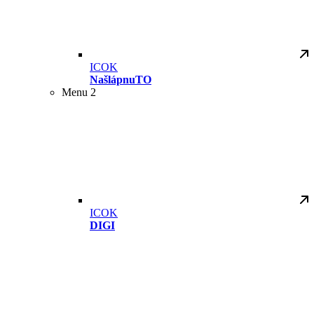
ICOK
NašlápnuTO
Menu 2
ICOK
DIGI