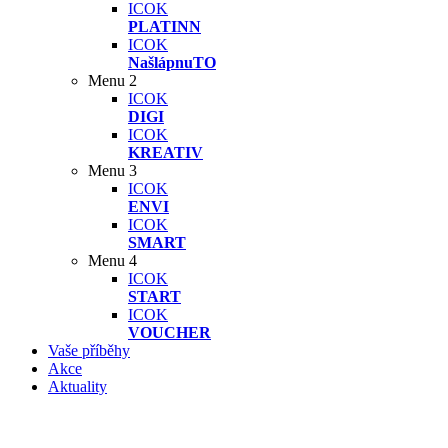
ICOK
PLATINN
ICOK
NašlápnuTO
Menu 2
ICOK
DIGI
ICOK
KREATIV
Menu 3
ICOK
ENVI
ICOK
SMART
Menu 4
ICOK
START
ICOK
VOUCHER
Vaše příběhy
Akce
Aktuality