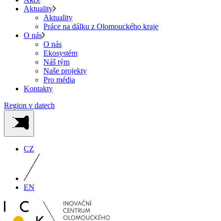
Aktuality
Aktuality
Práce na dálku z Olomouckého kraje
O nás
O nás
Ekosystém
Náš tým
Naše projekty
Pro média
Kontakty
Region v datech
CZ
EN