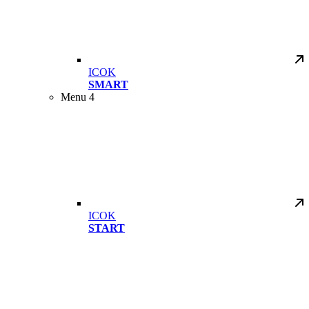
ICOK
SMART
Menu 4
ICOK
START