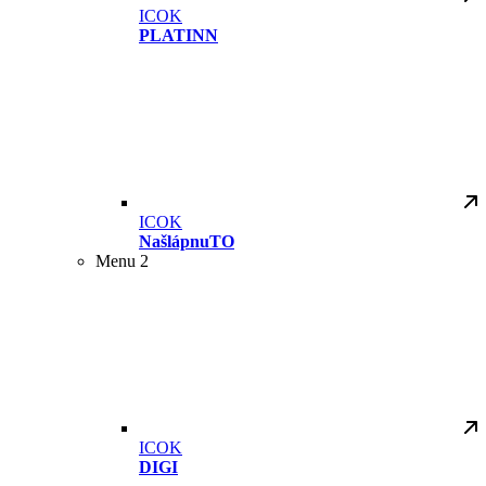
ICOK
PLATINN
ICOK
NašlápnuTO
Menu 2
ICOK
DIGI