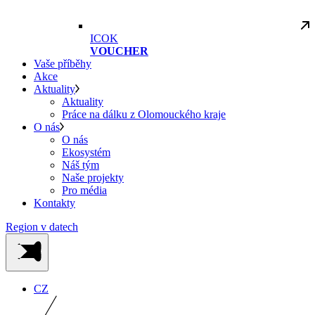
ICOK
VOUCHER
Vaše příběhy
Akce
Aktuality
Aktuality
Práce na dálku z Olomouckého kraje
O nás
O nás
Ekosystém
Náš tým
Naše projekty
Pro média
Kontakty
Region v datech
CZ