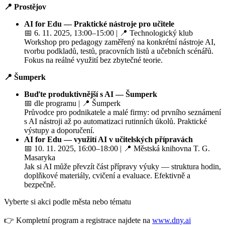
📍 Prostějov
AI for Edu — Praktické nástroje pro učitele
📅 6. 11. 2025, 13:00–15:00 | 📍 Technologický klub
Workshop pro pedagogy zaměřený na konkrétní nástroje AI,
tvorbu podkladů, testů, pracovních listů a učebních scénářů.
Fokus na reálné využití bez zbytečné teorie.
📍 Šumperk
Buďte produktivnější s AI — Šumperk
📅 dle programu | 📍 Šumperk
Průvodce pro podnikatele a malé firmy: od prvního seznámení
s AI nástroji až po automatizaci rutinních úkolů. Praktické
výstupy a doporučení.
AI for Edu — využití AI v učitelských přípravách
📅 10. 11. 2025, 16:00–18:00 | 📍 Městská knihovna T. G.
Masaryka
Jak si AI může převzít část přípravy výuky — struktura hodin,
doplňkové materiály, cvičení a evaluace. Efektivně a
bezpečně.
Vyberte si akci podle města nebo tématu
👉 Kompletní program a registrace najdete na
www.dny.ai