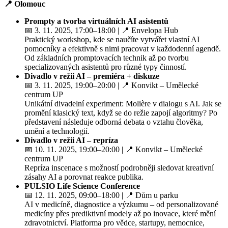
📍 Olomouc
Prompty a tvorba virtuálních AI asistentů
📅 3. 11. 2025, 17:00–18:00 | 📍 Envelopa Hub
Praktický workshop, kde se naučíte vytvářet vlastní AI
pomocníky a efektivně s nimi pracovat v každodenní agendě.
Od základních promptovacích technik až po tvorbu
specializovaných asistentů pro různé typy činností.
Divadlo v režii AI – premiéra + diskuze
📅 3. 11. 2025, 19:00–20:00 | 📍 Konvikt – Umělecké
centrum UP
Unikátní divadelní experiment: Molière v dialogu s AI. Jak se
promění klasický text, když se do režie zapojí algoritmy? Po
představení následuje odborná debata o vztahu člověka,
umění a technologií.
Divadlo v režii AI – repríza
📅 10. 11. 2025, 19:00–20:00 | 📍 Konvikt – Umělecké
centrum UP
Repríza inscenace s možností podrobněji sledovat kreativní
zásahy AI a porovnat reakce publika.
PULSIO Life Science Conference
📅 12. 11. 2025, 09:00–18:00 | 📍 Dům u parku
AI v medicíně, diagnostice a výzkumu – od personalizované
medicíny přes prediktivní modely až po inovace, které mění
zdravotnictví. Platforma pro vědce, startupy, nemocnice,