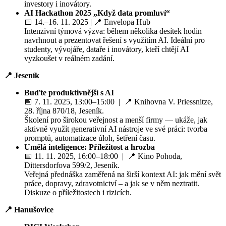
investory i inovátory.
AI Hackathon 2025 „Když data promluví“
📅 14.–16. 11. 2025 | 📍 Envelopa Hub
Intenzivní týmová výzva: během několika desítek hodin
navrhnout a prezentovat řešení s využitím AI. Ideální pro
studenty, vývojáře, dataře i inovátory, kteří chtějí AI
vyzkoušet v reálném zadání.
📍 Jeseník
Buďte produktivnější s AI
📅 7. 11. 2025, 13:00–15:00 | 📍 Knihovna V. Priessnitze,
28. října 870/18, Jeseník.
Školení pro širokou veřejnost a menší firmy — ukáže, jak
aktivně využít generativní AI nástroje ve své práci: tvorba
promptů, automatizace úloh, šetření času.
Umělá inteligence: Příležitost a hrozba
📅 11. 11. 2025, 16:00–18:00 | 📍 Kino Pohoda,
Dittersdorfova 599/2, Jeseník.
Veřejná přednáška zaměřená na širší kontext AI: jak mění svět
práce, dopravy, zdravotnictví – a jak se v něm neztratit.
Diskuze o příležitostech i rizicích.
📍 Hanušovice