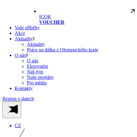
ICOK
VOUCHER
Vaše příběhy
Akce
Aktuality
Aktuality
Práce na dálku z Olomouckého kraje
O nás
O nás
Ekosystém
Náš tým
Naše projekty
Pro média
Kontakty
Region v datech
CZ