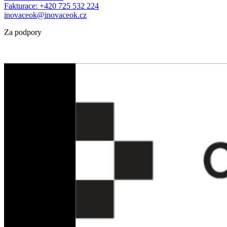
Fakturace: +420 725 532 224
inovaceok@inovaceok.cz
Za podpory