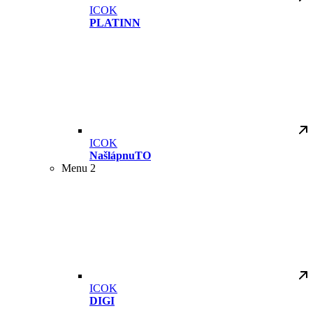
ICOK
PLATINN
ICOK
NašlápnuTO
Menu 2
ICOK
DIGI