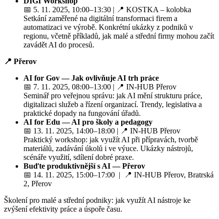
DIGI Workshop
📅 5. 11. 2025, 10:00–13:30 | 📍 KOSTKA – kolobka
Setkání zaměřené na digitální transformaci firem a
automatizaci ve výrobě. Konkrétní ukázky z podniků v
regionu, včetně příkladů, jak malé a střední firmy mohou začít
zavádět AI do procesů.
📍 Přerov
AI for Gov — Jak ovlivňuje AI trh práce
📅 7. 11. 2025, 08:00–13:00 | 📍 IN-HUB Přerov
Seminář pro veřejnou správu: jak AI mění strukturu práce,
digitalizaci služeb a řízení organizací. Trendy, legislativa a
praktické dopady na fungování úřadů.
AI for Edu — AI pro školy a pedagogy
📅 13. 11. 2025, 14:00–18:00 | 📍 IN-HUB Přerov
Praktický workshop: jak využít AI při přípravách, tvorbě
materiálů, zadávání úkolů i ve výuce. Ukázky nástrojů,
scénáře využití, sdílení dobré praxe.
Buďte produktivnější s AI — Přerov
📅 14. 11. 2025, 15:00–17:00 | 📍 IN-HUB Přerov, Bratrská
2, Přerov
Školení pro malé a střední podniky: jak využít AI nástroje ke
zvýšení efektivity práce a úspoře času.