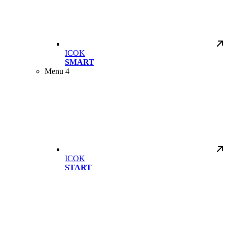
ICOK
SMART
Menu 4
ICOK
START